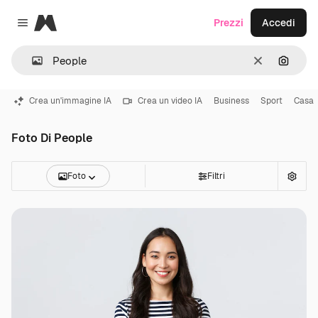
Magnific
Prezzi
Accedi
Close menu
Cancella
Cerca 
Crea un'immagine IA
Crea un video IA
Business
Sport
Casa
Foto Di People
Foto
Filtri