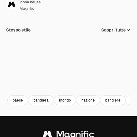
Icona belize
Magnific
Stesso stile
Scopri tutte
paese
bandiera
mondo
nazione
bandiere
Bel