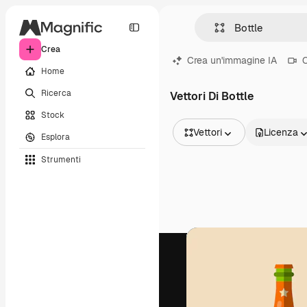
Crea
Crea un'immagine IA
C
Home
Ricerca
Vettori Di Bottle
Stock
Vettori
Licenza
Esplora
Tutte le immagini
Strumenti
Vettori
Illustrazioni
Foto
PSD
Modelli
Mockup
Video
Clip video
Motion graphic
Modelli di video
Icone
Modelli 3D
Font