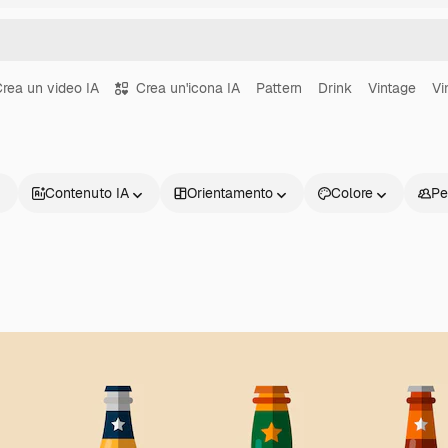
rea un video IA
Crea un'icona IA
Pattern
Drink
Vintage
Vi
Contenuto IA
Orientamento
Colore
Pe
Prodotti
Inizia