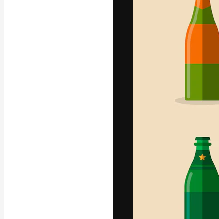
La piattaforma c
migliori lavori. 
creativi, impres
Italiano
Copyright © 2010