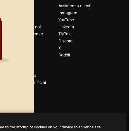
Prezzi
Assistenza clienti
Chi siamo
Instagram
Recensioni
YouTube
Lavora con noi
LinkedIn
Cerca tendenze
TikTok
Blog
Discord
Eventi
X
Slidesgo
Reddit
e
Vendi i tuoi
contenuti
Sala stampa
Cerchi magnific.ai
ree to the storing of cookies on your device to enhance site