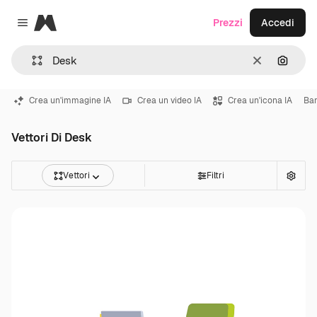
Magnific
Prezzi
Accedi
Close menu
Cancella
Cerca 
Crea un'immagine IA
Crea un video IA
Crea un'icona IA
Ba
Vettori Di Desk
Vettori
Filtri