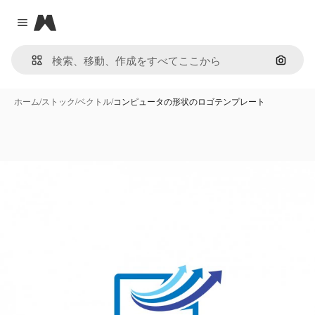
Magnific
Close menu
画像で
ホーム
/
ストック
/
ベクトル
/
コンピュータの形状のロゴテンプレート