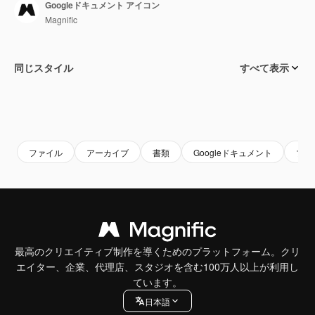
Googleドキュメント アイコン
Magnific
同じスタイル
すべて表示
ファイル
アーカイブ
書類
Googleドキュメント
ブラ
最高のクリエイティブ制作を導くためのプラットフォーム。クリ
エイター、企業、代理店、スタジオを含む100万人以上が利用し
ています。
日本語