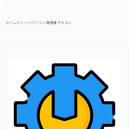
ホーム
/
ストック
/
アイコン
/
管理者 アイコン