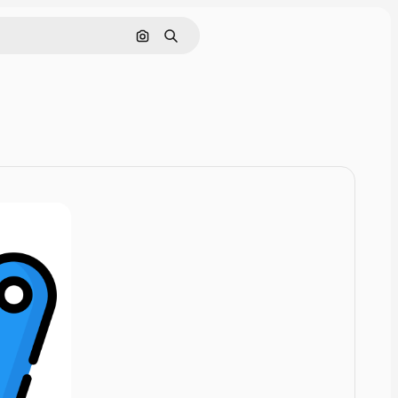
画像で検索
検索