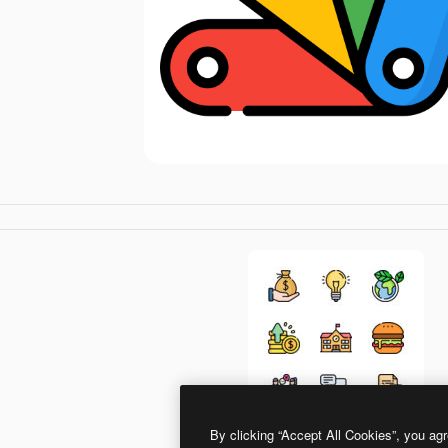
By clicking “Accept All Cookies”, you agr
Special Lineal color