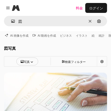
Magnific
料金
ログイン
Close menu
消去
画像で
AI 画像を作成
AI 動画を作成
ビジネス
イラスト
絵
統計
図写真
写真
検索フィルター