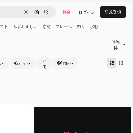
料金
ログイン
新規登録
消去
画像で検索
検索
スト
みずみずしい
素材
フレーム
飾り
水彩
オ
ン
関連
ラ
性
イ
ン
色
人々
詳細
で
編
集
可
能