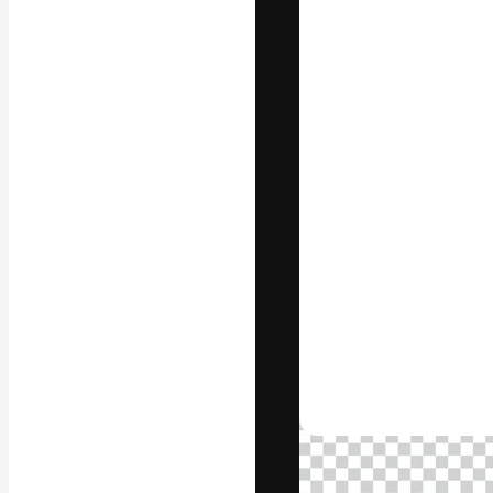
フォント
最高のクリエイ
ットフォーム。
店、スタジオを
います。
日本語
Copyright © 2010-