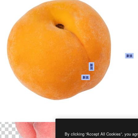
製品
はじめに
ティブ制作を導くためのプラ
Spaces
Academy
クリエイター、企業、代理
AI アシスタント
ドキュメント
含む100万人以上が利用して
AI 画像生成ツール
サポート
AI 動画生成ツール
利用規約
AI 音声合成ツール
プライバシーポリ
シー
ストックコンテン
ツ
オリジナル
新規
Claude/ChatGPT
クッキーポリシー
新
規
向けMCP
トラストセンター
エージェント
アフィリエイト
新規
API
法人向け
モバイルアプリ
すべてのMagnificツ
ール
2026
Freepik Company S.L.U.
無断複写・転載を禁じます
.
By clicking “Accept All Cookies”, you agr