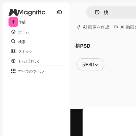
作成
AI 画像を作成
AI 動
ホーム
検索
桃PSD
ストック
もっと詳しく
PSD
すべてのツール
全ての画像
ベクトル
イラスト
写真
PSD
テンプレート
モックアップ
動画
映像素材
モーショングラフィックス
動画テンプレート
アイコン
3D モデル