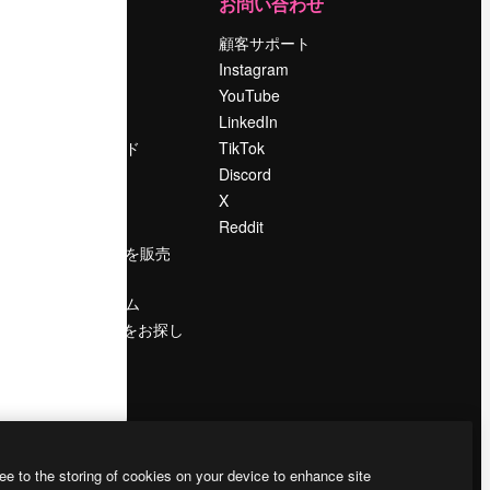
運営
お問い合わせ
料金
顧客サポート
会社概要
Instagram
Reviews
YouTube
採用情報
LinkedIn
検索トレンド
TikTok
ブログ
Discord
イベント
X
Slidesgo
Reddit
コンテンツを販売
する
プレスルーム
magnific.aiをお探し
ですか？
ee to the storing of cookies on your device to enhance site