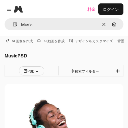
Magnific
料金
ログイン
Close menu
消去
画像で
AI 画像を作成
AI 動画を作成
デザインをカスタマイズ
背景
MusicPSD
PSD
検索フィルター