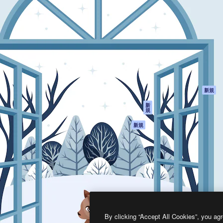
製品
はじめに
ティブ制作を導くためのプラ
Spaces
Academy
クリエイター、企業、代理
AI アシスタント
ドキュメント
含む100万人以上が利用して
AI 画像生成ツール
サポート
AI 動画生成ツール
利用規約
AI 音声合成ツール
プライバシーポリ
シー
ストックコンテン
ツ
オリジナル
新規
Claude/ChatGPT
クッキーポリシー
新
規
向けMCP
トラストセンター
エージェント
アフィリエイト
新規
API
法人向け
モバイルアプリ
すべてのMagnificツ
ール
2026
Freepik Company S.L.U.
無断複写・転載を禁じます
.
By clicking “Accept All Cookies”, you agr