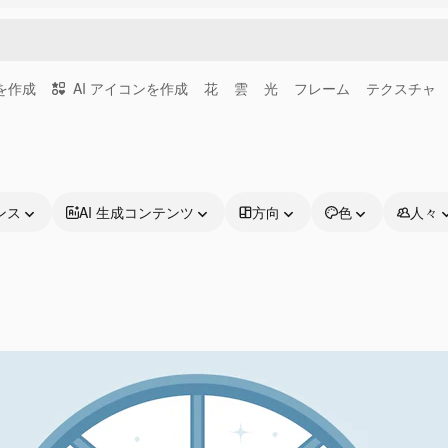
画を作成
AI アイコンを作成
花
雲
光
フレーム
テクスチャ
ンス
AI 生成コンテンツ
方向
色
人々