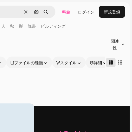
料金
ログイン
新規登録
消去
画像で検索
検索
人
秋
影
読書
ビルディング
関連
性
ファイルの種類
スタイル
詳細