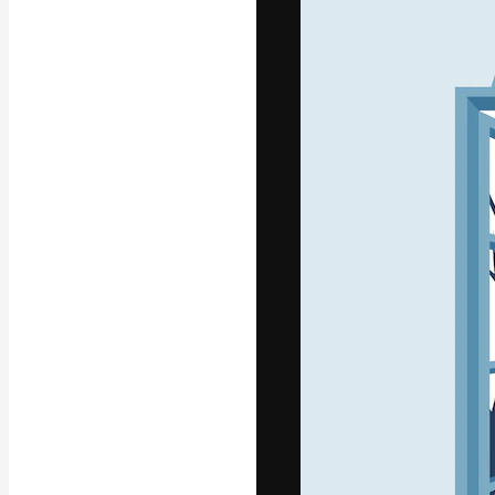
フォント
最高のクリエイ
ットフォーム。
店、スタジオを
います。
日本語
Copyright © 2010-