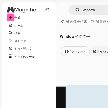
作成
AI 画像を作成
AI 動
ホーム
検索
Windowベクター
ストック
もっと詳しく
ベクトル
ライセ
すべてのツール
全ての画像
ベクトル
イラスト
写真
PSD
テンプレート
モックアップ
動画
映像素材
モーショングラフィックス
動画テンプレート
アイコン
3D モデル