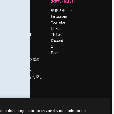
運営
お問い合わせ
料金
顧客サポート
会社概要
Instagram
Reviews
YouTube
採用情報
LinkedIn
検索トレンド
TikTok
ブログ
Discord
イベント
X
Slidesgo
Reddit
コンテンツを販売
する
プレスルーム
magnific.aiをお探し
ですか？
ee to the storing of cookies on your device to enhance site