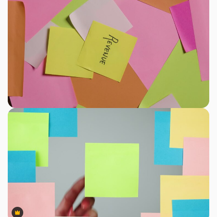
Premium
Premium