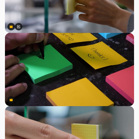
Premium
Premium
AIによって生成されました。
Premium
Premium