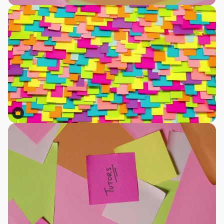
Premium
Premium