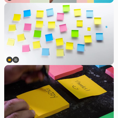
Premium
Premium
AIによって生成されました。