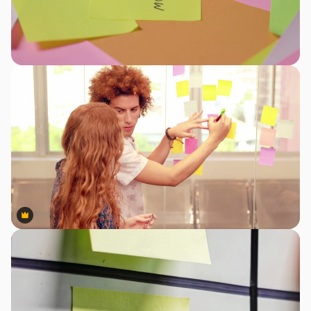
Premium
Premium