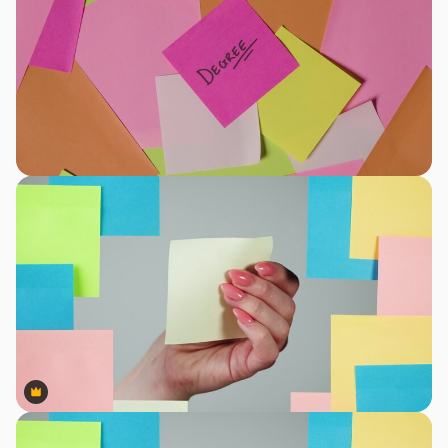
Premium
Premium