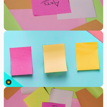
Premium
Premium