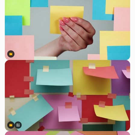
Premium
Premium
Premium
Premium
AIによって生成されました。