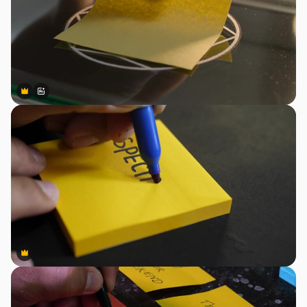
Premium
Premium
AIによって生成されました。
Premium
Premium