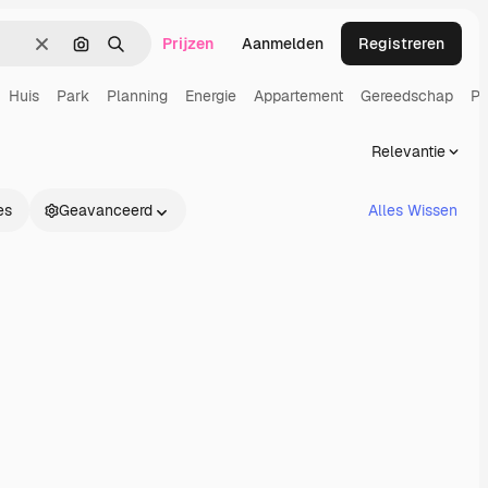
Prijzen
Aanmelden
Registreren
Wissen
Zoeken op afbeelding
Zoeken
Huis
Park
Planning
Energie
Appartement
Gereedschap
Pr
Relevantie
es
Geavanceerd
Alles Wissen