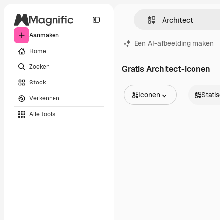
Aanmaken
Een AI-afbeelding maken
Home
Zoeken
Gratis Architect-iconen
Stock
Iconen
Stati
Verkennen
Alle afbeeldingen
Statisch
Alle tools
Vectors
Dynamis
Illustraties
Sticker
Foto's
Interface
PSD
Sjablonen
Mockups
Video's
Filmmateriaal
Dynamische afbeeldingen
Videosjablonen
Iconen
3D-modellen
Lettertypen