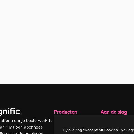
Producten
Aan de slag
latform om je beste werk te
Spaces
Academy
dan 1 miljoen abonnees
AI-assistent
Documentatie
By clicking “Accept All Cookies”, you ag
elingen, ondernemingen,