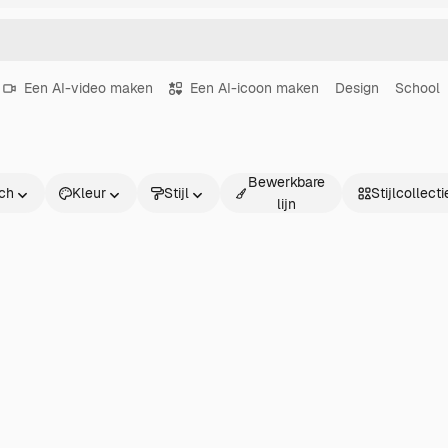
Een AI-video maken
Een AI-icoon maken
Design
School
Bewerkbare
sch
Kleur
Stijl
Stijlcollecti
lijn
ch