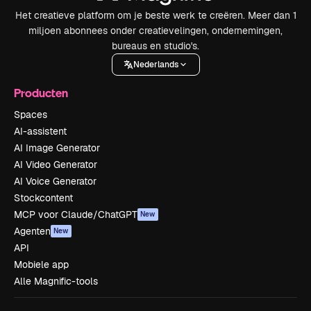
Het creatieve platform om je beste werk te creëren. Meer dan 1
miljoen abonnees onder creatievelingen, ondernemingen,
bureaus en studio's.
Nederlands
Producten
Spaces
AI-assistent
AI Image Generator
AI Video Generator
AI Voice Generator
Stockcontent
MCP voor Claude/ChatGPT
New
Agenten
New
API
Mobiele app
Alle Magnific-tools