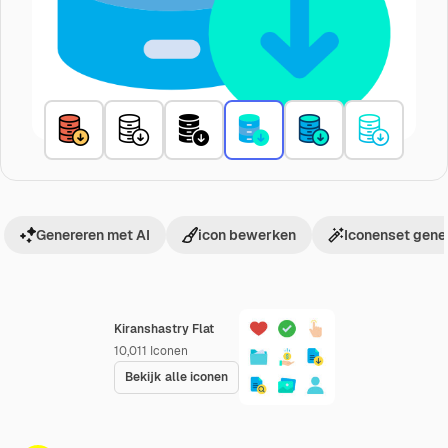
Genereren met AI
icon bewerken
Iconenset gene
Kiranshastry Flat
10,011
Iconen
Bekijk alle iconen