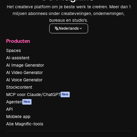
Het creatieve platform om je beste werk te creëren. Meer dan 1
miljoen abonnees onder creatievelingen, ondernemingen,
bureaus en studio's.
Nederlands
Producten
Spaces
AI-assistent
AI Image Generator
AI Video Generator
AI Voice Generator
Stockcontent
MCP voor Claude/ChatGPT
New
Agenten
New
API
Mobiele app
Alle Magnific-tools