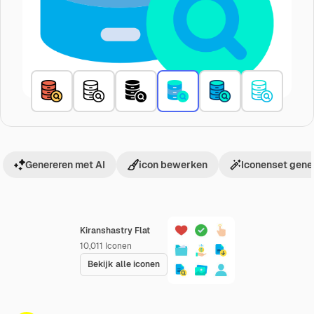
Genereren met AI
icon bewerken
Iconenset gene
Kiranshastry Flat
10,011
Iconen
Bekijk alle iconen