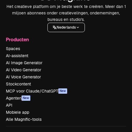
Het creatieve platform om je beste werk te creëren. Meer dan 1
miljoen abonnees onder creatievelingen, ondernemingen,
bureaus en studio's.
Nederlands
Producten
Spaces
AI-assistent
AI Image Generator
AI Video Generator
AI Voice Generator
Stockcontent
MCP voor Claude/ChatGPT
New
Agenten
New
API
Mobiele app
Alle Magnific-tools