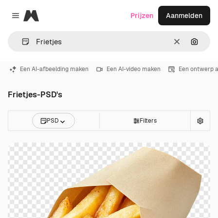
Magnific
Prijzen
Aanmelden
Close menu
Wissen
Zoeken
Een AI-afbeelding maken
Een AI-video maken
Een ontwerp 
Frietjes-PSD's
PSD
Filters