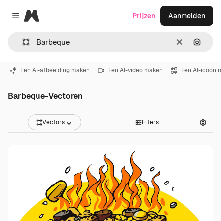
Magnific
Prijzen
Aanmelden
Close menu
Wissen
Zoeken
Een AI-afbeelding maken
Een AI-video maken
Een AI-icoon 
Barbeque-Vectoren
Vectors
Filters