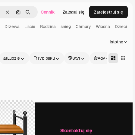
Cennik
Zaloguj się
Zarejestruj się
Wyczyść
Szukaj według obrazu
Szukaj
Drzewa
Liście
Rodzina
śnieg
Chmury
Wiosna
Dzieci
Istotne
Ludzie
Typ pliku
Styl
Adv
Firma
Skontaktuj się