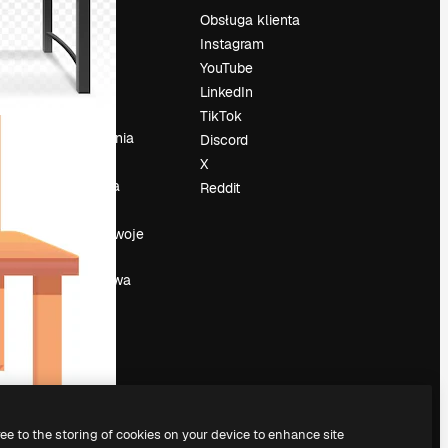
Cennik
Obsługa klienta
O nas
Instagram
Reviews
YouTube
su
Kariera
LinkedIn
Trendy
TikTok
wyszukiwania
Discord
Blog
X
Wydarzenia
Reddit
Slidesgo
a
Sprzedaj swoje
treści
Sala prasowa
Szukasz
magnific.ai
ree to the storing of cookies on your device to enhance site