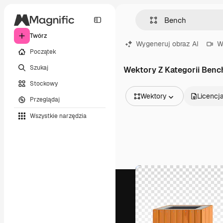
Twórz
Wygeneruj obraz AI
W
Początek
Szukaj
Wektory Z Kategorii Benc
Stockowy
Wektory
Licencj
Przeglądaj
Wszystkie obrazy
Wszystkie narzędzia
Wektory
Ilustracje
Zdjęcia
PSD
Szablony
Mockupy
Filmy
Klipy wideo
Ruchome grafiki
Szablony wideo
Ikony
Modele 3D
Czcionki