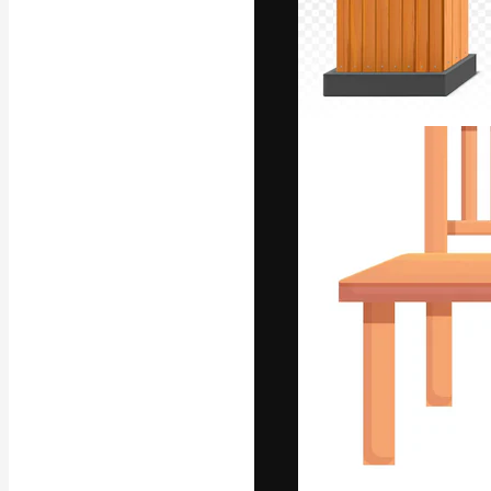
Platforma kreat
najlepszych pr
subskrybentów 
przedsiębiorstw,
Polski
Copyright © 2010