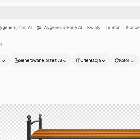
ygeneruj film AI
Wygeneruj ikonę AI
Kwiaty
Telefon
Słońce
h
a
Generowane przez AI
Orientacja
Kolor
Produkty
Zacznij