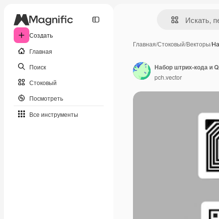
Создать
Главная
/
Стоковый
/
Векторы
/
На
Главная
Поиск
Набор штрих-кода и 
pch.vector
Стоковый
Посмотреть
Все инструменты