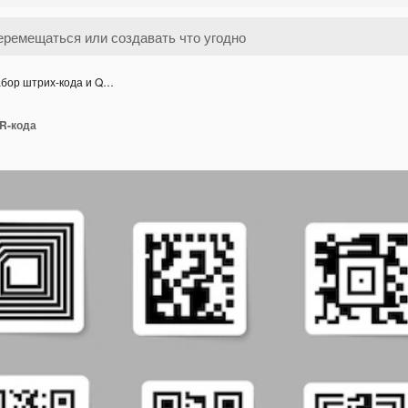
бор штрих-кода и Q…
QR-кода