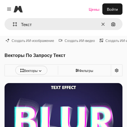
Magnific
Цены
Войти
Close menu
Очистить
Поиск 
Создать ИИ-изображение
Создать ИИ-видео
Создать ИИ-
Векторы По Запросу Текст
Векторы
Фильтры