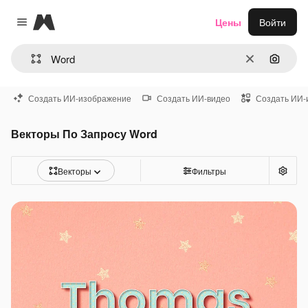
Magnific
Цены
Войти
Close menu
Очистить
Поиск 
Создать ИИ-изображение
Создать ИИ-видео
Создать ИИ-
Векторы По Запросу Word
Векторы
Фильтры