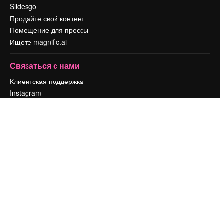
Slidesgo
Продайте свой контент
Помещение для прессы
Ищете magnific.ai
Связаться с нами
Клиентская поддержка
Instagram
YouTube
LinkedIn
TikTok
Discord
X
Reddit
Copyright © 2010-
2026
Freepik Company S.L.U.
Все права защищены
.