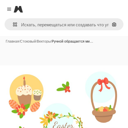
Magnific
Close menu
Поиск 
Главная
/
Стоковый
/
Векторы
/
Ручной обращается ми…