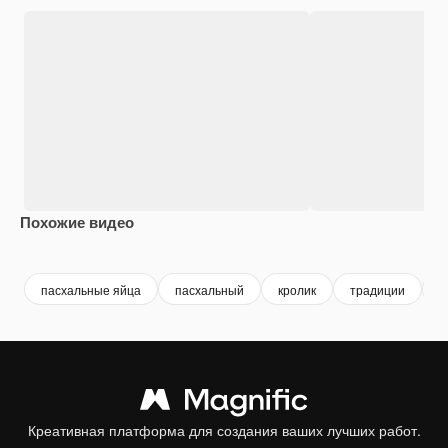
Похожие видео
Premium
Premium
Сгенерировано с помощью ИИ
Premium
Premium
Сгенериров
пасхальные яйца
пасхальный
кролик
традиции
з
Креативная платформа для создания ваших лучших работ.