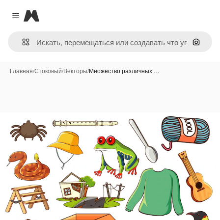
Magnific
Close menu
Поиск 
Главная
/
Стоковый
/
Векторы
/
Множество различных …