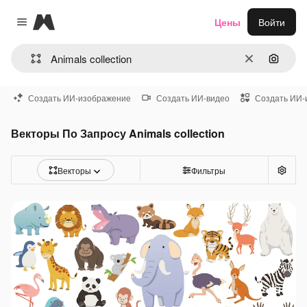
Magnific
Цены
Войти
Close menu
Очистить
Поиск 
Создать ИИ-изображение
Создать ИИ-видео
Создать ИИ-
Векторы По Запросу Animals collection
Векторы
Фильтры