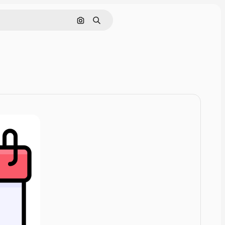
Поиск по изображению
Поиск