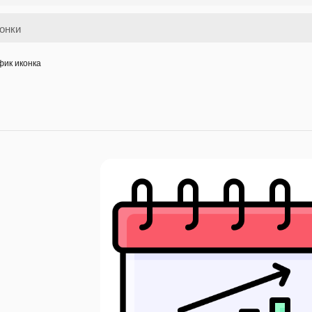
фик иконка