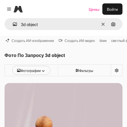
Magnific
Цены
Войти
Close menu
Очистить
Поиск 
Создать ИИ-изображение
Создать ИИ-видео
блик
светлый 
Фото По Запросу 3d object
Фотографии
Фильтры