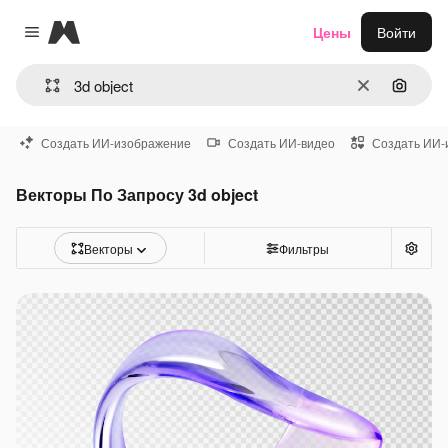
Magnific
Цены
Войти
Close menu
Очистить
Поиск 
Создать ИИ-изображение
Создать ИИ-видео
Создать ИИ-
Векторы По Запросу 3d object
Векторы
Фильтры