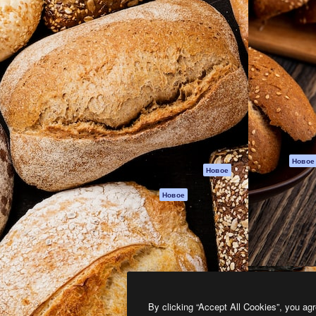
атформа для создания
Spaces
Academy
работ. Более 1 миллиона
ИИ-помощник
Документация п
реди креаторов,
Пакету ИИ
Генератор
гентств и студий.
изображений ИИ
Служба
поддержки
Генератор видео
ИИ
Условия и
положения
Генератор голоса
на основе ИИ
Политика
конфиденциальн
Стоковый контент
Оригиналы
MCP для
Новое
Новое
Claude/ChatGPT
Политика файло
cookie
Агенты
Новое
Центр доверия
API
Партнеры
Мобильное
приложение
Предприятие
Все инструменты
Magnific
By clicking “Accept All Cookies”, you agr