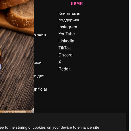
нами
Цены
о
О нас
Клиентская
поддержка
Reviews
Instagram
Вакансии
YouTube
Поиск тенденций
LinkedIn
Блог
TikTok
События
Discord
Slidesgo
ости
X
Продайте свой
контент
Reddit
в
Помещение для
прессы
Ищете magnific.ai
ee to the storing of cookies on your device to enhance site