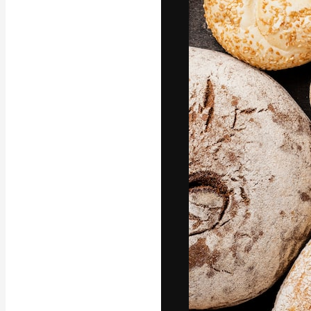
Креативная пл
ваших лучших 
подписчиков с
предприятий, а
Pусский