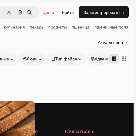
Цены
Войти
Зарегистрироваться
Очистить
Поиск по изображению
Поиск
кулинария
пекарь
продукты
пшеница
пшеничные поля
з
Актуальность
тные
Люди
Тип файла
Адвансд
Компания
Связаться с