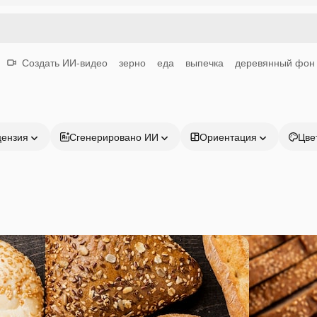
Создать ИИ-видео
зерно
еда
выпечка
деревянный фон
цензия
Сгенерировано ИИ
Ориентация
Цве
Продукция
Начать