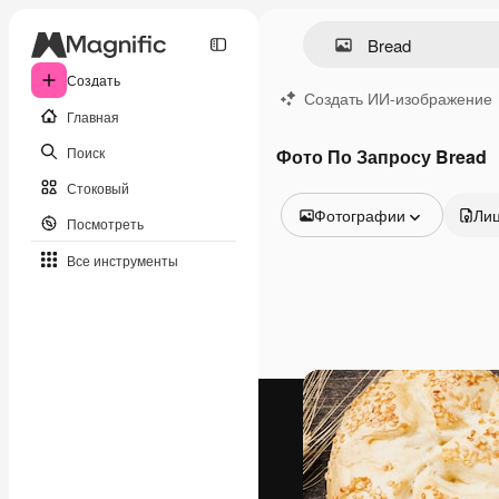
Создать
Создать ИИ-изображение
Главная
Поиск
Фото По Запросу Bread
Стоковый
Фотографии
Ли
Посмотреть
Все изображения
Все инструменты
Векторы
Иллюстрации
Фотографии
PSD
Шаблоны
Мокапы
Видео
Видеоролик
Моушн-дизайн
Видеошаблоны
Иконки
3D-модели
Шрифты