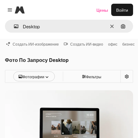
Magnific
Цены
Войти
Close menu
Очистить
Поиск 
Создать ИИ-изображение
Создать ИИ-видео
офис
бизнес
Фото По Запросу Desktop
Фотографии
Фильтры