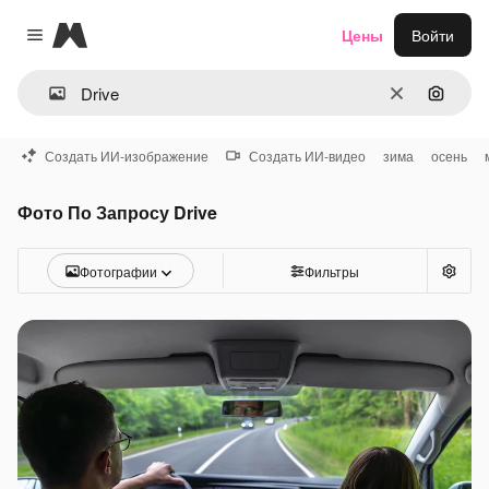
Magnific
Цены
Войти
Close menu
Очистить
Поиск 
Создать ИИ-изображение
Создать ИИ-видео
зима
осень
Фото По Запросу Drive
Фотографии
Фильтры