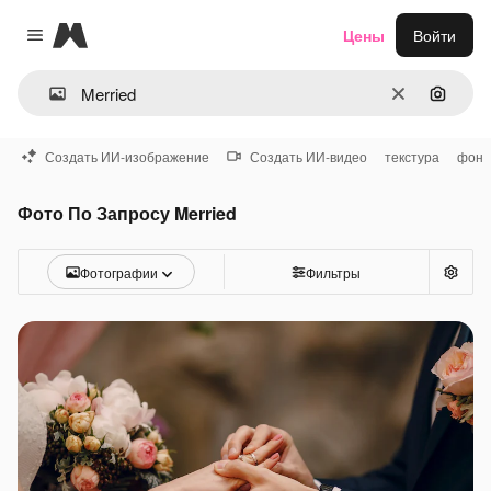
Magnific
Цены
Войти
Close menu
Очистить
Поиск 
Создать ИИ-изображение
Создать ИИ-видео
текстура
фон
Фото По Запросу Merried
Фотографии
Фильтры