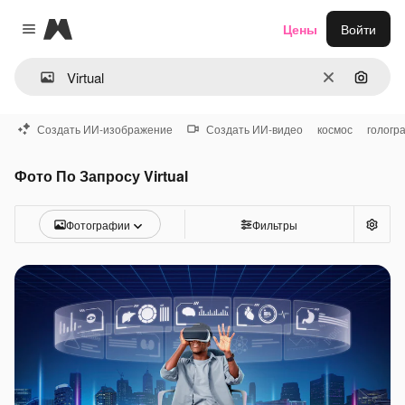
Magnific
Цены
Войти
Close menu
Очистить
Поиск 
Создать ИИ-изображение
Создать ИИ-видео
космос
гологр
Фото По Запросу Virtual
Фотографии
Фильтры