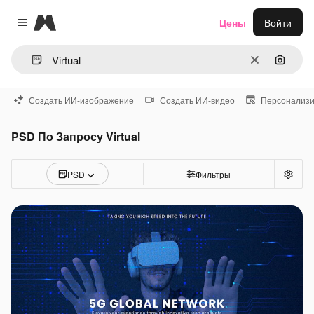
Magnific
Цены
Войти
Close menu
Очистить
Поиск 
Создать ИИ-изображение
Создать ИИ-видео
Персонализи
PSD По Запросу Virtual
PSD
Фильтры