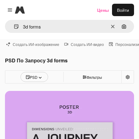
Magnific
Цены
Войти
Close menu
Очистить
Поиск 
Создать ИИ-изображение
Создать ИИ-видео
Персонализи
PSD По Запросу 3d forms
PSD
Фильтры