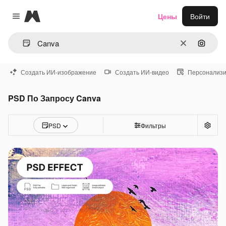
Magnific
Цены
Войти
Close menu
Очистить
Поиск 
Создать ИИ-изображение
Создать ИИ-видео
Персонализи
PSD По Запросу Canva
PSD
Фильтры