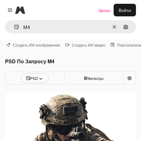
Magnific
Цены
Войти
Close menu
Очистить
Поиск 
Создать ИИ-изображение
Создать ИИ-видео
Персонализи
PSD По Запросу M4
PSD
Фильтры