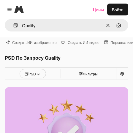
Magnific
Цены
Войти
Close menu
Очистить
Поиск 
Создать ИИ-изображение
Создать ИИ-видео
Персонализи
PSD По Запросу Quality
PSD
Фильтры