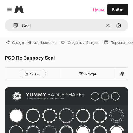
Magnific
Цены
Войти
Close menu
Очистить
Поиск 
Создать ИИ-изображение
Создать ИИ-видео
Персонализи
PSD По Запросу Seal
PSD
Фильтры