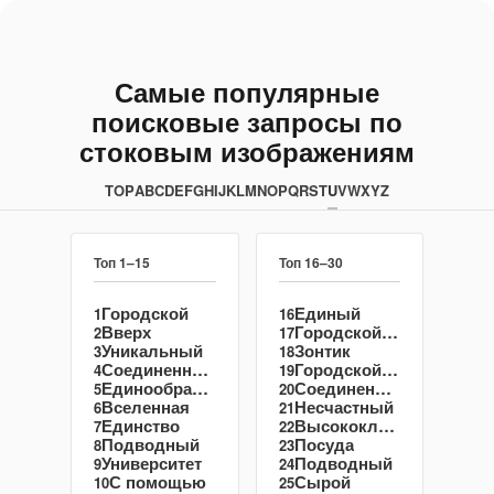
Самые популярные
поисковые запросы по
стоковым изображениям
TOP
A
B
C
D
E
F
G
H
I
J
K
L
M
N
O
P
Q
R
S
T
U
V
W
X
Y
Z
Топ 1–15
Топ 16–30
Городской
Единый
1
16
Вверх
Городской пейзаж
2
17
Уникальный
Зонтик
3
18
Соединенные штаты америки
Городской пейзаж
4
19
Единообразный
Соединенные штаты
5
20
Вселенная
Несчастный
6
21
Единство
Высококлассные
7
22
Подводный
Посуда
8
23
Университет
Подводный
9
24
С помощью
Сырой
10
25