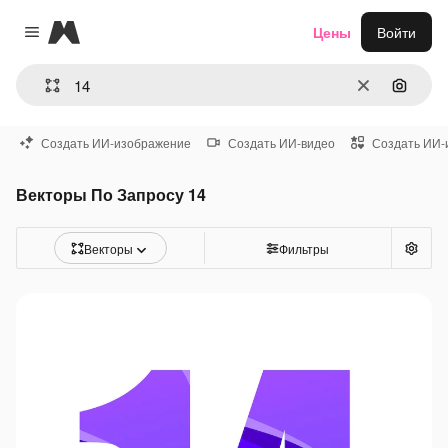
Magnific
Цены
Войти
Close menu
Очистить
Поиск 
Создать ИИ-изображение
Создать ИИ-видео
Создать ИИ-
Векторы По Запросу 14
Векторы
Фильтры