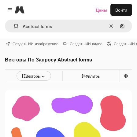
Magnific
Цены
Войти
Close menu
Очистить
Поиск 
Создать ИИ-изображение
Создать ИИ-видео
Создать ИИ-
Векторы По Запросу Abstract forms
Векторы
Фильтры