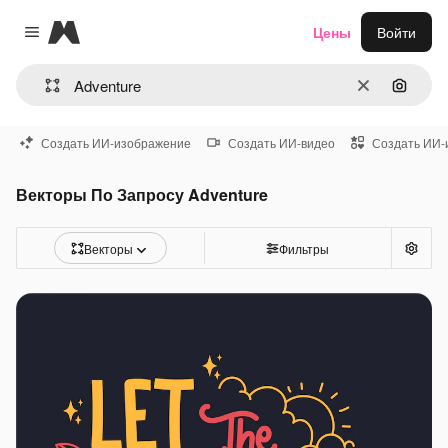
Magnific
Цены
Войти
Close menu
Очистить
Поиск 
Создать ИИ-изображение
Создать ИИ-видео
Создать ИИ-
Векторы По Запросу Adventure
Векторы
Фильтры