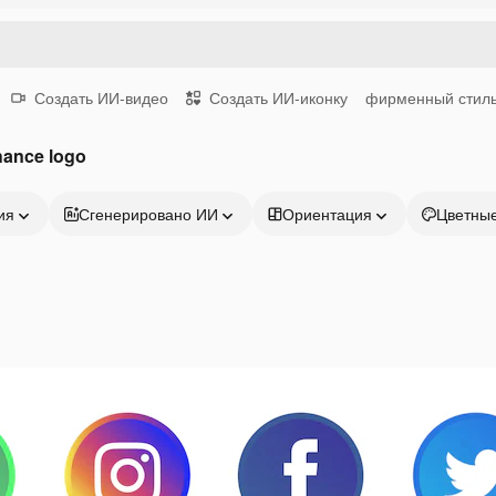
Создать ИИ-видео
Создать ИИ-иконку
фирменный стил
ance logo
ия
Сгенерировано ИИ
Ориентация
Цветны
Продукция
Начать