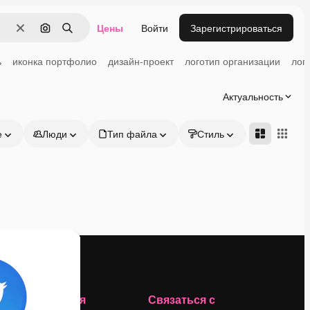
Цены
Войти
Зарегистрироваться
Очистить
Поиск по изображению
Поиск
ь
иконка портфолио
дизайн-проект
логотип организации
лог
Актуальность
е
Люди
Тип файла
Стиль
Адвансд
Компания
Связаться с