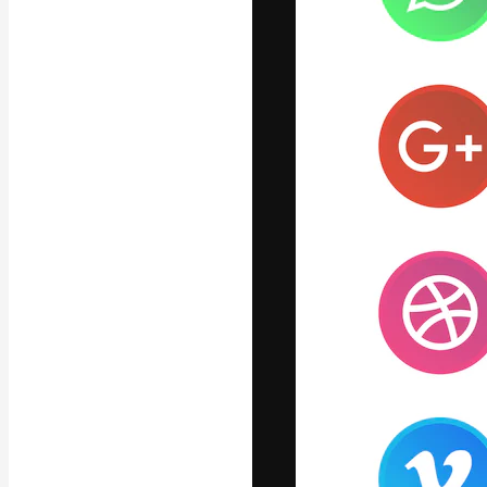
Креативная пл
ваших лучших 
подписчиков с
предприятий, а
Pусский