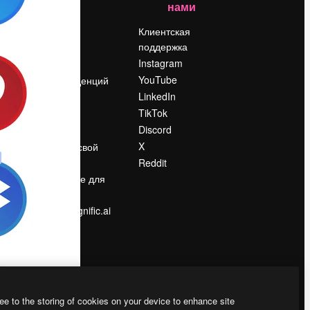
нами
Цены
о
О нас
Клиентская
поддержка
Reviews
Instagram
Вакансии
YouTube
Поиск тенденций
LinkedIn
Блог
TikTok
События
Discord
Slidesgo
ости
X
Продайте свой
контент
Reddit
в
Помещение для
прессы
Ищете magnific.ai
ee to the storing of cookies on your device to enhance site