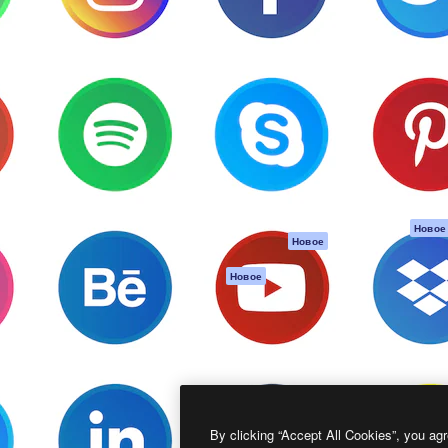
атформа для создания
Spaces
Academy
работ. Более 1 миллиона
ИИ-помощник
Документация п
реди креаторов,
Пакету ИИ
Генератор
гентств и студий.
изображений ИИ
Служба
поддержки
Генератор видео
ИИ
Условия и
положения
Генератор голоса
на основе ИИ
Политика
конфиденциальн
Стоковый контент
Оригиналы
MCP для
Новое
Новое
Claude/ChatGPT
Политика файло
cookie
Агенты
Новое
Центр доверия
API
Партнеры
Мобильное
приложение
Предприятие
Все инструменты
Magnific
By clicking “Accept All Cookies”, you agr