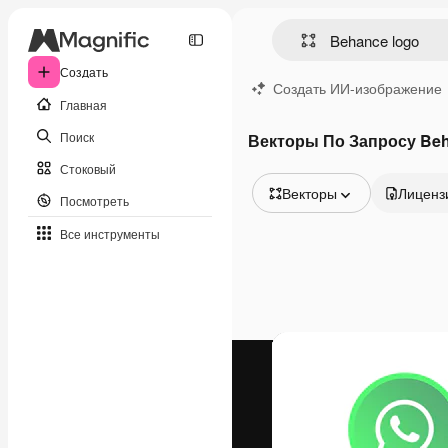
Создать
Создать ИИ-изображение
Главная
Поиск
Векторы По Запросу Beh
Стоковый
Векторы
Лиценз
Посмотреть
Все изображения
Все инструменты
Векторы
Иллюстрации
Фотографии
PSD
Шаблоны
Мокапы
Видео
Видеоролик
Моушн-дизайн
Видеошаблоны
Иконки
3D-модели
Шрифты