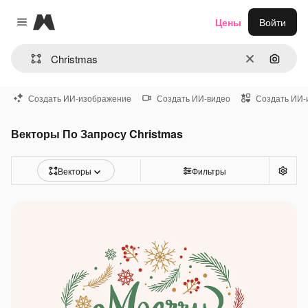
Magnific
Цены
Войти
Close menu
Очистить
Поиск 
Создать ИИ-изображение
Создать ИИ-видео
Создать ИИ-
Векторы По Запросу Christmas
Векторы
Фильтры