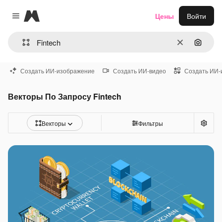
Magnific
Цены
Войти
Close menu
Очистить
Поиск 
Создать ИИ-изображение
Создать ИИ-видео
Создать ИИ-
Векторы По Запросу Fintech
Векторы
Фильтры