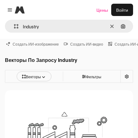
Magnific
Цены
Войти
Close menu
Очистить
Поиск 
Создать ИИ-изображение
Создать ИИ-видео
Создать ИИ-
Векторы По Запросу Industry
Векторы
Фильтры