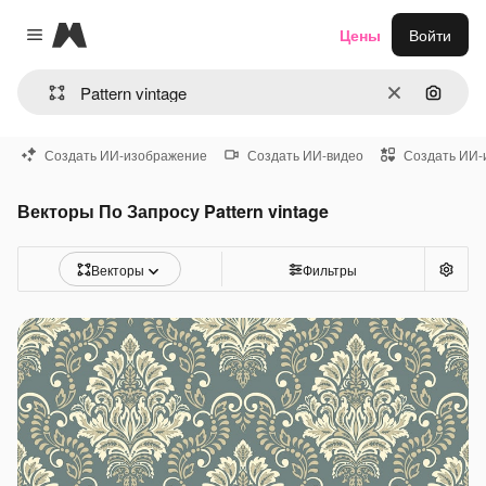
Magnific
Цены
Войти
Close menu
Очистить
Поиск 
Создать ИИ-изображение
Создать ИИ-видео
Создать ИИ-
Векторы По Запросу Pattern vintage
Векторы
Фильтры