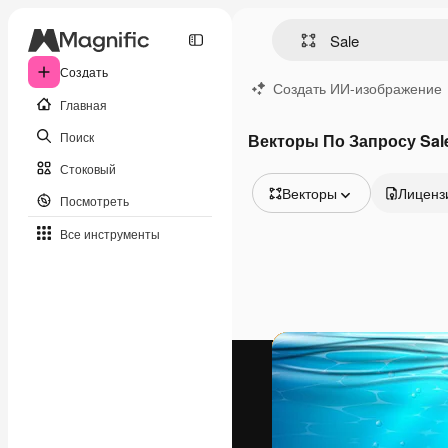
Создать
Создать ИИ-изображение
Главная
Поиск
Векторы По Запросу Sal
Стоковый
Векторы
Лиценз
Посмотреть
Все изображения
Все инструменты
Векторы
Иллюстрации
Фотографии
PSD
Шаблоны
Мокапы
Видео
Видеоролик
Моушн-дизайн
Видеошаблоны
Иконки
3D-модели
Шрифты