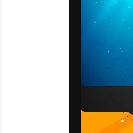
Креативная пл
ваших лучших 
подписчиков с
предприятий, а
Pусский