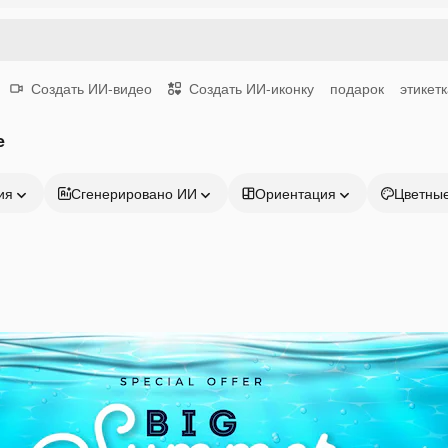
Создать ИИ-видео
Создать ИИ-иконку
подарок
этикет
e
ия
Сгенерировано ИИ
Ориентация
Цветны
Продукция
Начать