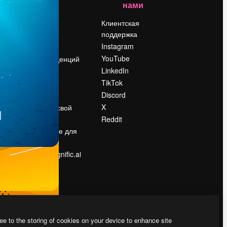
нами
Цены
о
О нас
Клиентская
поддержка
Reviews
Instagram
Вакансии
YouTube
Поиск тенденций
LinkedIn
Блог
TikTok
События
Discord
Slidesgo
ости
X
Продайте свой
контент
Reddit
в
Помещение для
прессы
Ищете magnific.ai
ee to the storing of cookies on your device to enhance site