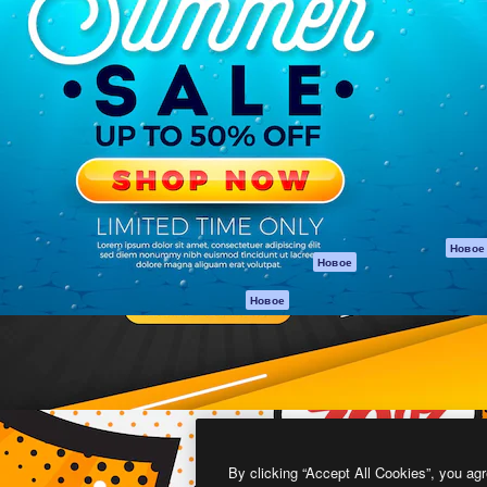
атформа для создания
Spaces
Academy
работ. Более 1 миллиона
ИИ-помощник
Документация п
реди креаторов,
Пакету ИИ
Генератор
гентств и студий.
изображений ИИ
Служба
поддержки
Генератор видео
ИИ
Условия и
положения
Генератор голоса
на основе ИИ
Политика
конфиденциальн
Стоковый контент
Оригиналы
MCP для
Новое
Новое
Claude/ChatGPT
Политика файло
cookie
Агенты
Новое
Центр доверия
API
Партнеры
Мобильное
приложение
Предприятие
Все инструменты
Magnific
By clicking “Accept All Cookies”, you agr